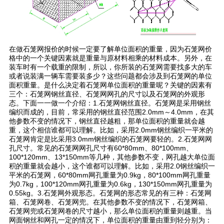
在做石笼网报价的时候一定要了解单位面积的重量，因为石笼网价
格中的一个关键因素就是重量与原材料相乘的材料成本。另外，在
装车时有一个载重的限制，所以，你所装的石笼网需要找多大的车
或者说装满一辆车需要装多少？这些问题都会涉及到石笼网的单位
面积重量。是什么决定着石笼网单位面积的重量呢？关键的因素有
三个：石笼网钢丝直径、石笼网网孔的尺寸以及石笼网的外观形
态。下面一一做一个介绍：1.石笼网钢丝直径。石笼网是采用钢丝
编织而成的，目前，常采用的钢丝直径范围2.0mm～4.0mm，在其
他参数不变的情况下，钢丝直径越粗，那单位面积的重量就会越
重，这个相信谁都可以理解。比如，采用2.0mm钢丝编织一平米的
石笼网肯定是比采用3.0mm钢丝编织的石笼网要轻的。2.石笼网网
孔尺寸。常见的石笼网网孔尺寸有60*80mm、80*100mm、
100*120mm、13*150mm等几种，其他参数不变，网孔越大单位面
积的重量就会越小，这个谁都可以理解。比如，采用2.0钢丝编织一
平米的石笼网，60*80mm网孔重量为0.9kg，80*100mm网孔重量
为0.7kg，100*120mm网孔重量为0.6kg，130*150mm网孔重量为
0.55kg。3.石笼网外观形态。石笼网的形态常见的有三种：石笼网
箱、石笼网卷、石笼网兜。在其他参数不变的情况下，石笼网箱、
石笼网兜或石笼网卷的尺寸越小，那么单位面积的重量则越重。当
网面钢丝和网孔一定的情况下，单位面积的重量由重到轻分别为：