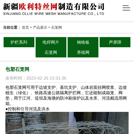
当前位置：
首页
>
产品展示
>
石笼网
护栏系列
电焊网片
钢格板
声屏障
石笼网
养殖网
包塑石笼网
发布时间：2023-02-26 13:31:36
包塑石笼网可用于边坡支护、基坑支护、山体岩面挂网喷浆、边坡
植生（绿化）、铁路高速公路隔离护拦网，它还能制成箱笼、网
垫，用于江河、堤坝及海塘的防冲刷保护以及水库、河流截流用网
箱。
●控制和引导河流及洪水