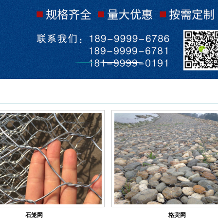
石笼网
格宾网