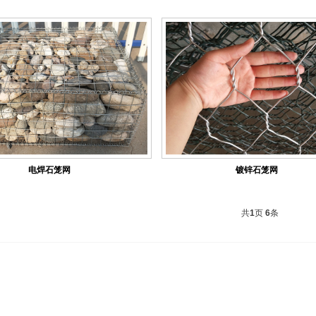
电焊石笼网
镀锌石笼网
共
1
页
6
条