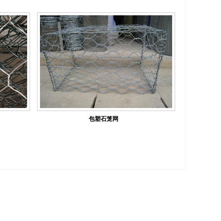
包塑石笼网