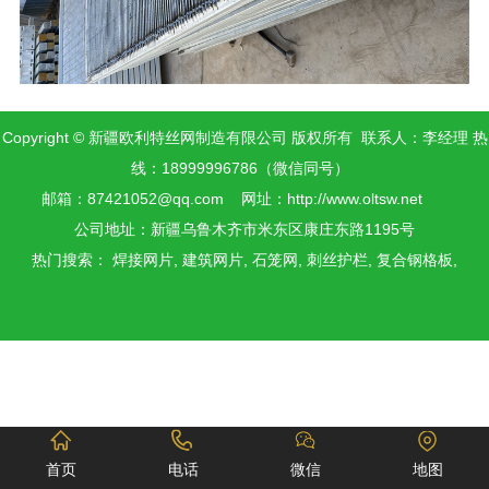
Copyright © 新疆欧利特丝网制造有限公司 版权所有 联系人：李经理 热
线：18999996786（微信同号）
邮箱：87421052@qq.com 网址：
http://www.oltsw.net
公司地址：新疆乌鲁木齐市米东区康庄东路1195号
热门搜索：
焊接网片,
建筑网片,
石笼网,
刺丝护栏,
复合钢格板,
首页
电话
微信
地图