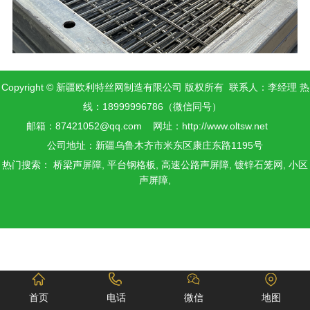
Copyright © 新疆欧利特丝网制造有限公司 版权所有 联系人：李经理 热
线：18999996786（微信同号）
邮箱：87421052@qq.com 网址：
http://www.oltsw.net
公司地址：新疆乌鲁木齐市米东区康庄东路1195号
热门搜索：
桥梁声屏障,
平台钢格板,
高速公路声屏障,
镀锌石笼网,
小区
声屏障,
首页
电话
微信
地图